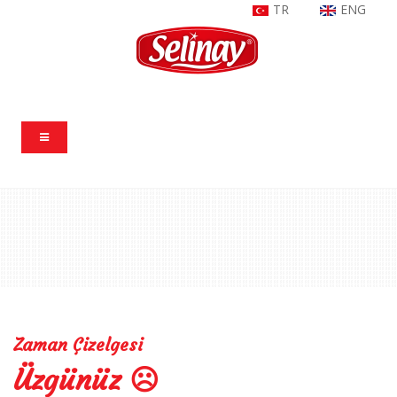
TR
ENG
ana sayfa
İçerik Kategorileri
Zaman Çizelgesi
Zaman Çizelgesi
Üzgünüz ☹