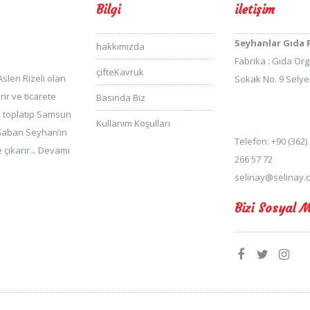
Bilgi
iletişim
Seyhanlar Gıda Pa
hakkımızda
Fabrika : Gıda Org
çifteKavruk
Aslen Rizeli olan
Sokak No. 9 Selye
r ve ticarete
Basında Biz
eri toplatıp Samsun
Kullanım Koşulları
Şaban Seyhan’ın
Telefon: +90 (362)
çıkarır...
Devamı
266 57 72
selinay@selinay.c
Bizi Sosyal 