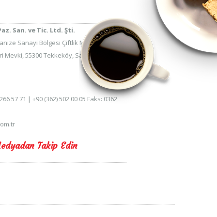
z. San. ve Tic. Ltd. Şti.
anize Sanayi Bölgesi Çiftlik Mahallesi 6.
ri Mevki, 55300 Tekkeköy, Samsun, Turkey
 266 57 71 | +90 (362) 502 00 05 Faks: 0362
om.tr
Medyadan Takip Edin