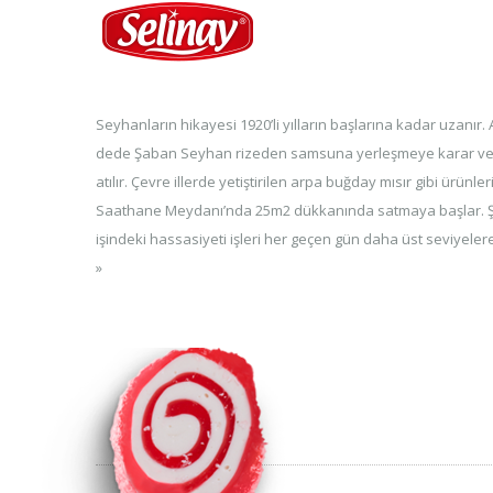
Seyhanların hikayesi 1920’li yılların başlarına kadar uzanır. 
dede Şaban Seyhan rizeden samsuna yerleşmeye karar veri
atılır. Çevre illerde yetiştirilen arpa buğday mısır gibi ürünl
Saathane Meydanı’nda 25m2 dükkanında satmaya başlar. 
işindeki hassasiyeti işleri her geçen gün daha üst seviyelere 
»