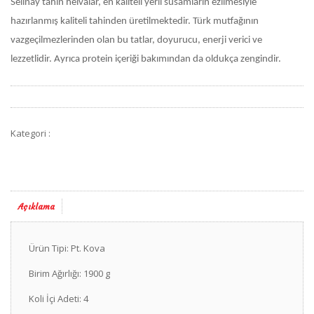
Selinay tahin helvalar, en kaliteli yerli susamların ezilmesiyle
hazırlanmış kaliteli tahinden üretilmektedir. Türk mutfağının
vazgeçilmezlerinden olan bu tatlar, doyurucu, enerji verici ve
lezzetlidir. Ayrıca protein içeriği bakımından da oldukça zengindir.
Kategori :
Açıklama
Ürün Tipi: Pt. Kova
Birim Ağırlığı: 1900 g
Koli İçi Adeti: 4