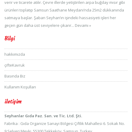
verir ve ticarete atılır. Çevre illerde yetiştirilen arpa buğday mısır gibi
ürünleri toplatıp Samsun Saathane Meydanı’nda 25m2 dükkanında
satmaya başlar. Şaban Seyhan’ın işindeki hassasiyeti işleri her
geçen gün daha üst seviyelere çıkarır...
Devamı »
Bilgi
hakkımızda
çifteKavruk
Basında Biz
Kullanım Koşulları
iletişim
Seyhanlar Gıda Paz. San. ve Tic. Ltd. Şti.
Fabrika : Gıda Organize Sanayi Bölgesi Çiftlik Mahallesi 6. Sokak No.
9 Selyeri Mevki, 55300 Tekkeköy, Samsun, Turkey