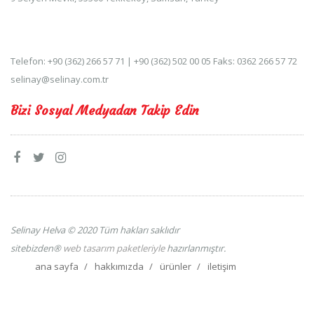
Telefon: +90 (362) 266 57 71 | +90 (362) 502 00 05 Faks: 0362 266 57 72
selinay@selinay.com.tr
Bizi Sosyal Medyadan Takip Edin
Selinay Helva © 2020 Tüm hakları saklıdır
sitebizden®
web tasarım paketleriyle
hazırlanmıştır.
ana sayfa
hakkımızda
ürünler
iletişim