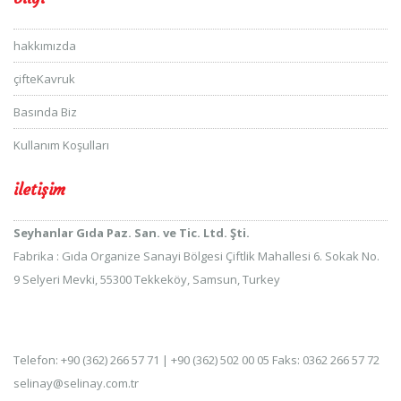
hakkımızda
çifteKavruk
Basında Biz
Kullanım Koşulları
iletişim
Seyhanlar Gıda Paz. San. ve Tic. Ltd. Şti.
Fabrika : Gıda Organize Sanayi Bölgesi Çiftlik Mahallesi 6. Sokak No.
9 Selyeri Mevki, 55300 Tekkeköy, Samsun, Turkey
Telefon: +90 (362) 266 57 71 | +90 (362) 502 00 05 Faks: 0362 266 57 72
selinay@selinay.com.tr