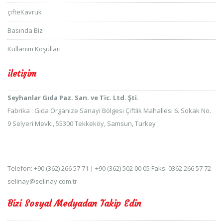
çifteKavruk
Basında Biz
Kullanım Koşulları
iletişim
Seyhanlar Gıda Paz. San. ve Tic. Ltd. Şti.
Fabrika : Gıda Organize Sanayi Bölgesi Çiftlik Mahallesi 6. Sokak No.
9 Selyeri Mevki, 55300 Tekkeköy, Samsun, Turkey
Telefon: +90 (362) 266 57 71 | +90 (362) 502 00 05 Faks: 0362 266 57 72
selinay@selinay.com.tr
Bizi Sosyal Medyadan Takip Edin