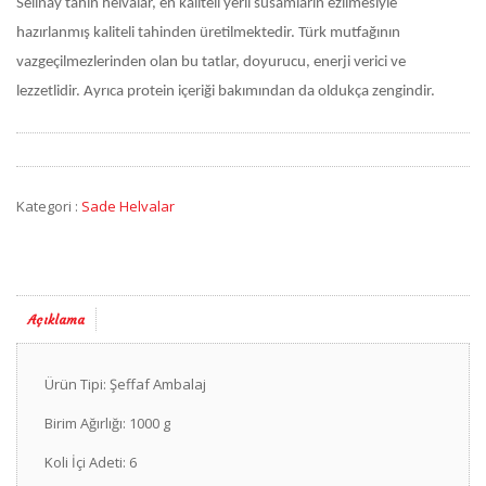
Selinay tahin helvalar, en kaliteli yerli susamların ezilmesiyle
hazırlanmış kaliteli tahinden üretilmektedir. Türk mutfağının
vazgeçilmezlerinden olan bu tatlar, doyurucu, enerji verici ve
lezzetlidir. Ayrıca protein içeriği bakımından da oldukça zengindir.
Kategori :
Sade Helvalar
Açıklama
Ürün Tipi: Şeffaf Ambalaj
Birim Ağırlığı: 1000 g
Koli İçi Adeti: 6