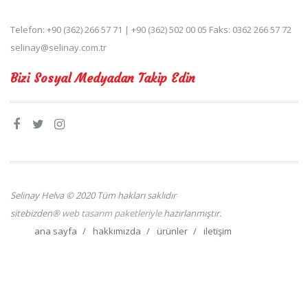
Telefon: +90 (362) 266 57 71 | +90 (362) 502 00 05 Faks: 0362 266 57 72
selinay@selinay.com.tr
Bizi Sosyal Medyadan Takip Edin
Selinay Helva © 2020 Tüm hakları saklıdır
sitebizden®
web tasarım paketleriyle
hazırlanmıştır.
ana sayfa
hakkımızda
ürünler
iletişim