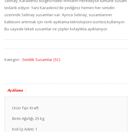
Selinay, Karadeniz Bölgesi’ndeki fırınların neredeyse tümüne susam
tedarik ediyor. Yani Karadeniz’de yediğiniz hemen her simidin
üzerinde Selinay susamları var. Ayrıca Selinay, susamlarının
kalitesini artırmak için renk ayıklama teknolojisini (sortex) kullanıyor.
Bu sayede lekeli susamlar ve çöpler kolaylıkla ayıklanıyor.
Kategori :
Simitlik Susamlar (SC)
Açıklama
Ürün Tipi: Kraft
Birim Ağırlığı: 25 kg
Koli İçi Adeti: 1