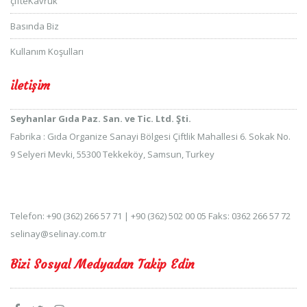
çifteKavruk
Basında Biz
Kullanım Koşulları
iletişim
Seyhanlar Gıda Paz. San. ve Tic. Ltd. Şti.
Fabrika : Gıda Organize Sanayi Bölgesi Çiftlik Mahallesi 6. Sokak No.
9 Selyeri Mevki, 55300 Tekkeköy, Samsun, Turkey
Telefon: +90 (362) 266 57 71 | +90 (362) 502 00 05 Faks: 0362 266 57 72
selinay@selinay.com.tr
Bizi Sosyal Medyadan Takip Edin