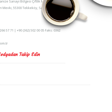
anize Sanayi Bölgesi Çiftlik Mahallesi 6.
ri Mevki, 55300 Tekkeköy, Samsun, Turkey
 266 57 71 | +90 (362) 502 00 05 Faks: 0362
om.tr
Medyadan Takip Edin