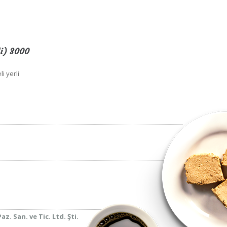
li) 3000
li yerli
z. San. ve Tic. Ltd. Şti.