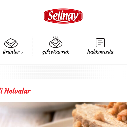
ürünler
çifteKavruk
hakkımızda
li Helvalar