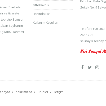
Fabrika : Gıda Org
çifteKavruk
Aslen Rizeli olan
Sokak No. 9 Selye
r ve ticarete
Basında Biz
eri toplatıp Samsun
Kullanım Koşulları
Şaban Seyhan’ın
Telefon: +90 (362)
çıkarır...
Devamı
266 57 72
selinay@selinay.c
Bizi Sosyal 
a sayfa
hakkımızda
ürünler
iletişim