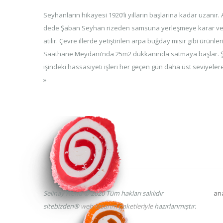
Seyhanların hikayesi 1920’li yılların başlarına kadar uzanır. 
dede Şaban Seyhan rizeden samsuna yerleşmeye karar veri
atılır. Çevre illerde yetiştirilen arpa buğday mısır gibi ürünl
Saathane Meydanı’nda 25m2 dükkanında satmaya başlar. 
işindeki hassasiyeti işleri her geçen gün daha üst seviyelere 
»
Selinay Helva © 2020 Tüm hakları saklıdır
an
sitebizden®
web tasarım paketleriyle
hazırlanmıştır.