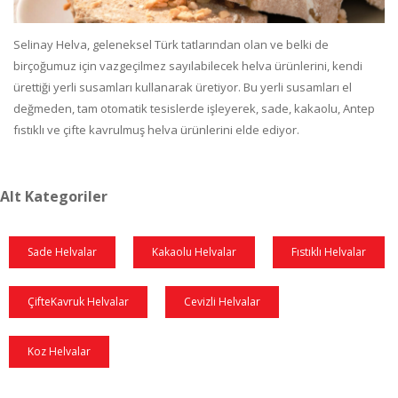
Selinay Helva, geleneksel Türk tatlarından olan ve belki de
birçoğumuz için vazgeçilmez sayılabilecek helva ürünlerini, kendi
ürettiği yerli susamları kullanarak üretiyor. Bu yerli susamları el
değmeden, tam otomatik tesislerde işleyerek, sade, kakaolu, Antep
fıstıklı ve çifte kavrulmuş helva ürünlerini elde ediyor.
Alt Kategoriler
Sade Helvalar
Kakaolu Helvalar
Fıstıklı Helvalar
ÇifteKavruk Helvalar
Cevizli Helvalar
Koz Helvalar