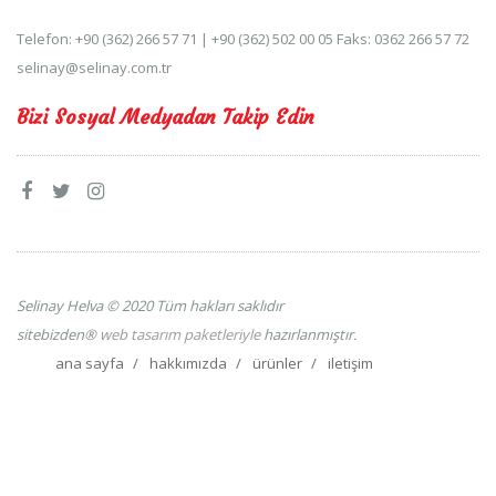
Telefon: +90 (362) 266 57 71 | +90 (362) 502 00 05 Faks: 0362 266 57 72
selinay@selinay.com.tr
Bizi Sosyal Medyadan Takip Edin
Selinay Helva © 2020 Tüm hakları saklıdır
sitebizden®
web tasarım paketleriyle
hazırlanmıştır.
ana sayfa
hakkımızda
ürünler
iletişim