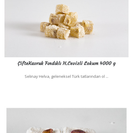
ÇifteKavruk Fındıklı H.Cevizli Lokum 4000 g
Selinay Helva, geleneksel Türk tatlarından ol ...